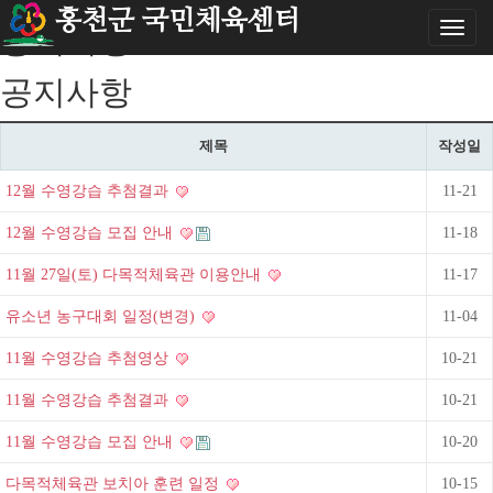
홍천군 국민체육센터
Toggl
공지사항
naviga
공지사항
제목
작성일
12월 수영강습 추첨결과
11-21
12월 수영강습 모집 안내
11-18
11월 27일(토) 다목적체육관 이용안내
11-17
유소년 농구대회 일정(변경)
11-04
11월 수영강습 추첨영상
10-21
11월 수영강습 추첨결과
10-21
11월 수영강습 모집 안내
10-20
다목적체육관 보치아 훈련 일정
10-15