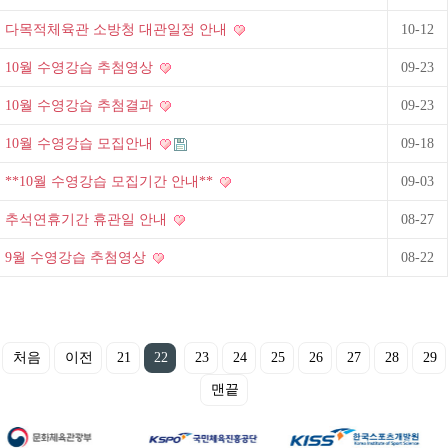
다목적체육관 소방청 대관일정 안내
10-12
10월 수영강습 추첨영상
09-23
10월 수영강습 추첨결과
09-23
10월 수영강습 모집안내
09-18
**10월 수영강습 모집기간 안내**
09-03
추석연휴기간 휴관일 안내
08-27
9월 수영강습 추첨영상
08-22
처음
이전
21
22
23
24
25
26
27
28
29
맨끝