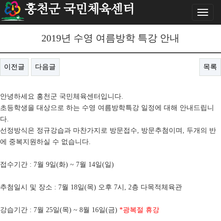
홍천군 국민체육센터
Toggl
naviga
2019년 수영 여름방학 특강 안내
이전글
다음글
목록
안녕하세요 홍천군 국민체육센터입니다.
초등학생을 대상으로 하는 수영 여름방학특강 일정에 대해 안내드립니
다.
선정방식은 정규강습과 마찬가지로 방문접수, 방문추첨이며, 두개의 반
에 중복지원하실 수 없습니다.
접수기간 : 7월 9일(화) ~ 7월 14일(일)
추첨일시 및 장소 : 7월 18일(목) 오후 7시, 2층 다목적체육관
강습기간 : 7월 25일(목) ~ 8월 16일(금)
*광복절 휴강