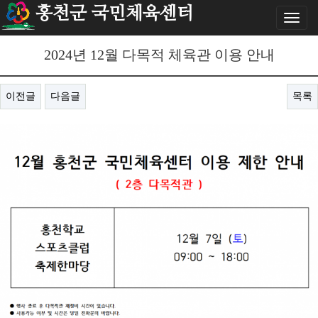
홍천군 국민체육센터
Toggl
naviga
2024년 12월 다목적 체육관 이용 안내
이전글
다음글
목록