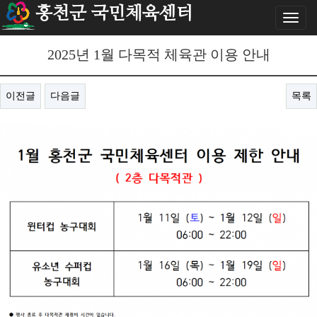
홍천군 국민체육센터
Toggl
naviga
2025년 1월 다목적 체육관 이용 안내
이전글
다음글
목록