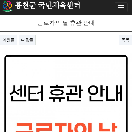
홍천군 국민체육센터
Toggl
naviga
근로자의 날 휴관 안내
이전글
다음글
목록