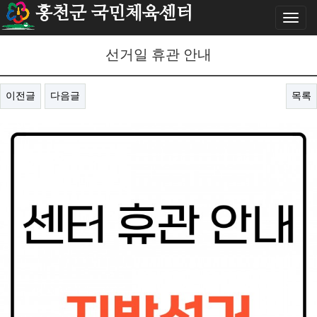
홍천군 국민체육센터
Toggl
naviga
선거일 휴관 안내
이전글
다음글
목록