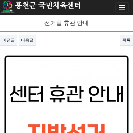
홍천군 국민체육센터
Toggl
naviga
선거일 휴관 안내
이전글
다음글
목록